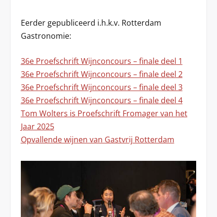
Eerder gepubliceerd i.h.k.v. Rotterdam
Gastronomie:
36e Proefschrift Wijnconcours – finale deel 1
36e Proefschrift Wijnconcours – finale deel 2
36e Proefschrift Wijnconcours – finale deel 3
36e Proefschrift Wijnconcours – finale deel 4
Tom Wolters is Proefschrift Fromager van het
Jaar 2025
Opvallende wijnen van Gastvrij Rotterdam