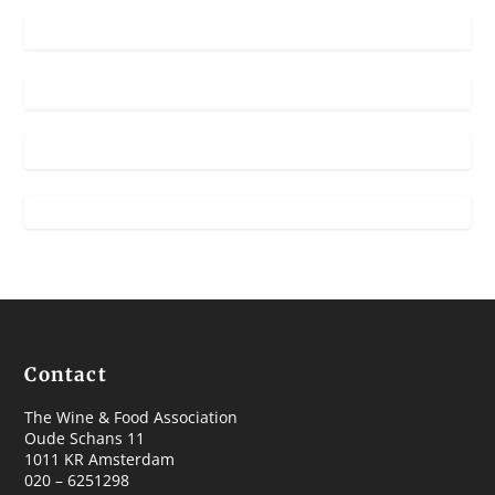
Contact
The Wine & Food Association
Oude Schans 11
1011 KR Amsterdam
020 – 6251298