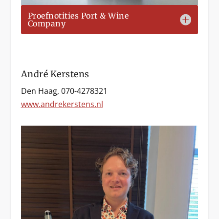
Proefnotities Port & Wine
Company
André Kerstens
Den Haag, 070-4278321
www.andrekerstens.nl