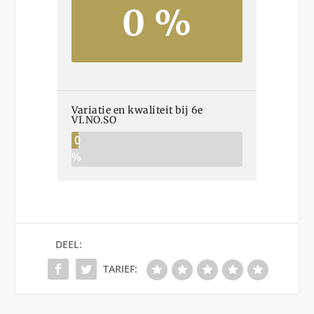
0 %
Variatie en kwaliteit bij 6e
VI.NO.SO
0
%
DEEL:
TARIEF: