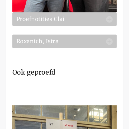
Proefnotities Clai
Roxanich, Istra
Ook geproefd