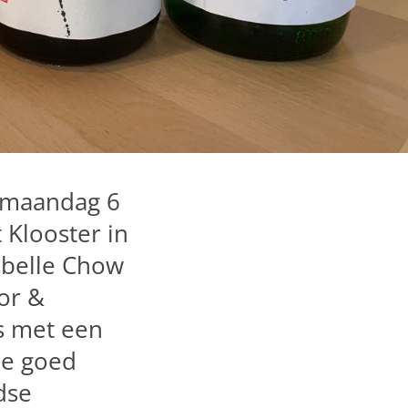
 maandag 6
 Klooster in
abelle Chow
or &
s met een
ie goed
jdse