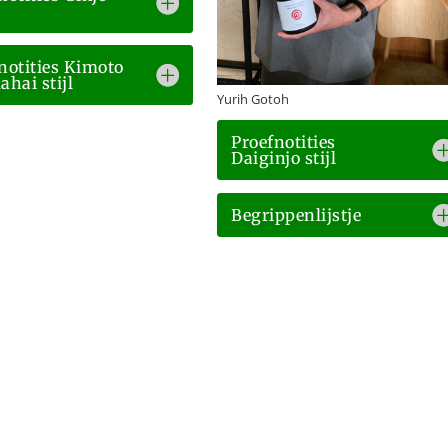
notities Kimoto
ahai stijl
Yurih Gotoh
Proefnotities
Daiginjo stijl
Begrippenlijstje