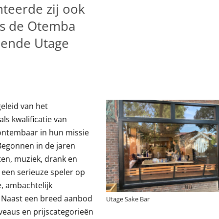
teerde zij ook
ns de Otemba
opende Utage
eleid van het
s kwalificatie van
ontembaar in hun missie
Begonnen in de jaren
ten, muziek, drank en
t een serieuze speler op
e, ambachtelijk
. Naast een breed aanbod
Utage Sake Bar
iveaus en prijscategorieën