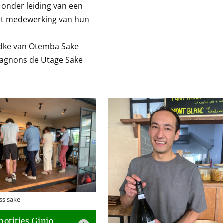
onder leiding van een
met medewerking van hun
dke van Otemba Sake
agnons de Utage Sake
ss sake
notities Ginjo