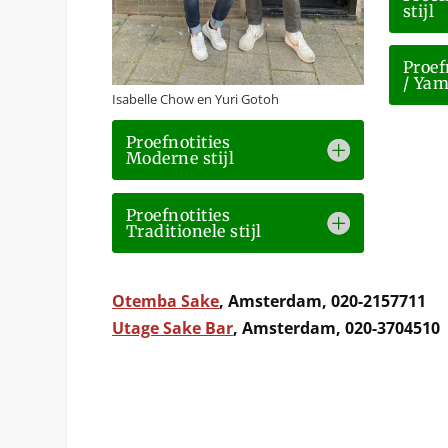
stijl
Proef
/ Yam
Isabelle Chow en Yuri Gotoh
Proefnotities
Moderne stijl
Proefnotities
Traditionele stijl
Otemba Sake
, Amsterdam, 020-2157711
Utage Sake Bar
, Amsterdam, 020-3704510