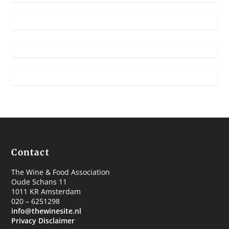
Contact
The Wine & Food Association
Oude Schans 11
1011 KR Amsterdam
020 – 6251298
info@thewinesite.nl
Privacy Disclaimer