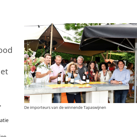
Food
Met
.
De importeurs van de winnende Tapaswijnen
atie
den