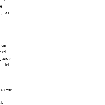
le
wijnen
, soms
eerd
 goede
lerlei
tus van
d.