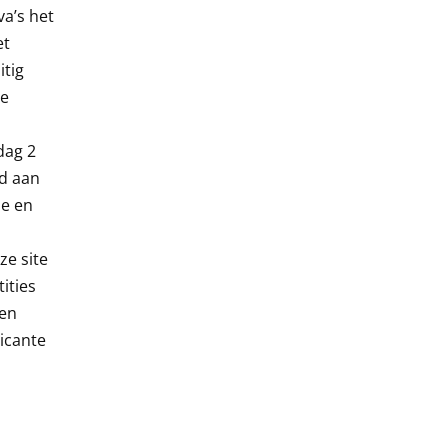
a’s het
et
tig
se
dag 2
nd aan
e en
ze site
ities
een
licante