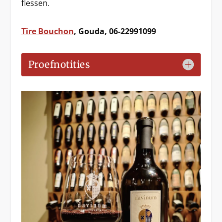
flessen.
Tire Bouchon
, Gouda, 06-22991099
Proefnotities