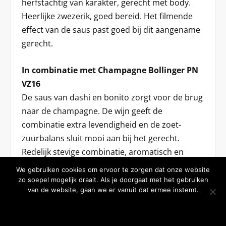
herfstachtig van karakter, gerecht met body.
Heerlijke zwezerik, goed bereid. Het filmende
effect van de saus past goed bij dit aangename
gerecht.
In combinatie met Champagne Bollinger PN
VZ16
De saus van dashi en bonito zorgt voor de brug
naar de champagne. De wijn geeft de
combinatie extra levendigheid en de zoet-
zuurbalans sluit mooi aan bij het gerecht.
Redelijk stevige combinatie, aromatisch en
vullend en met veel smaaklengte. Prima match.
We gebruiken cookies om ervoor te zorgen dat onze website
zo soepel mogelijk draait. Als je doorgaat met het gebruiken
van de website, gaan we er vanuit dat ermee instemt.
Kalfszwezerik
OKE BEDANKT
MEER WETEN