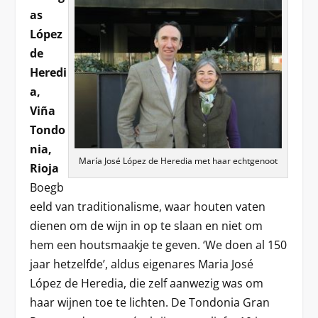
as
López
de
Heredi
a,
Viña
Tondo
nia,
María José López de Heredia met haar echtgenoot
Rioja
Boegb
eeld van traditionalisme, waar houten vaten
dienen om de wijn in op te slaan en niet om
hem een houtsmaakje te geven. ‘We doen al 150
jaar hetzelfde’, aldus eigenares Maria José
López de Heredia, die zelf aanwezig was om
haar wijnen toe te lichten. De Tondonia Gran