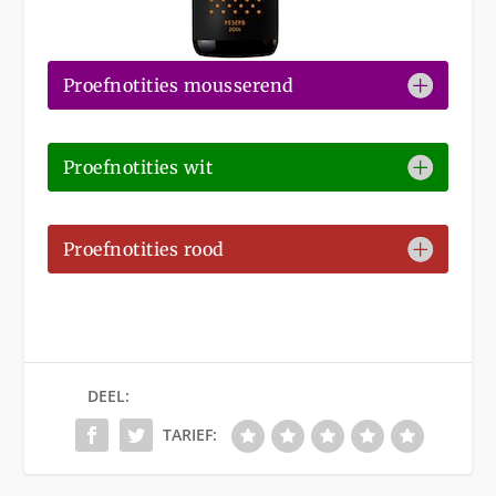
Proefnotities mousserend
Proefnotities wit
Proefnotities rood
DEEL:
TARIEF: