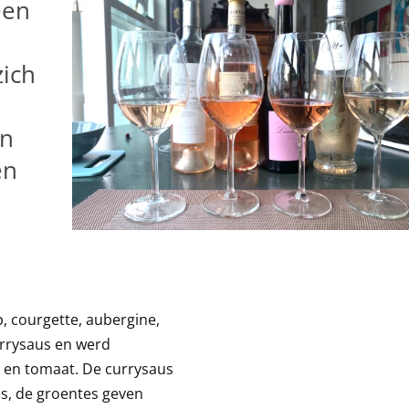
een
zich
en
en
, courgette, aubergine,
urrysaus en werd
en tomaat. De currysaus
és, de groentes geven