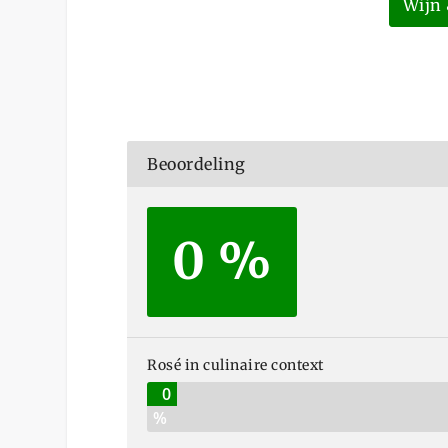
Wijn 
Beoordeling
0 %
Rosé in culinaire context
0
%