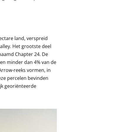
ctare land, verspreid
alley. Het grootste deel
enaamd Chapter 24. De
e en minder dan 4% van de
Arrow-reeks vormen, in
eze percelen bevinden
ijk georiënteerde