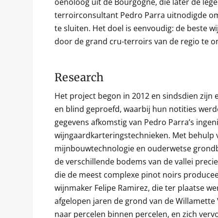
oenoloog uit de Bourgogne, die later de leg
terroirconsultant Pedro Parra uitnodigde om 
te sluiten. Het doel is eenvoudig: de beste
door de grand cru-terroirs van de regio te 
Research
Het project begon in 2012 en sindsdien zijn 
en blind geproefd, waarbij hun notities wer
gegevens afkomstig van Pedro Parra’s ingen
wijngaardkarteringstechnieken. Met behulp
mijnbouwtechnologie en ouderwetse grondb
de verschillende bodems van de vallei precies
die de meest complexe pinot noirs produc
wijnmaker Felipe Ramirez, die ter plaatse we
afgelopen jaren de grond van de Willamette V
naar percelen binnen percelen, en zich verv