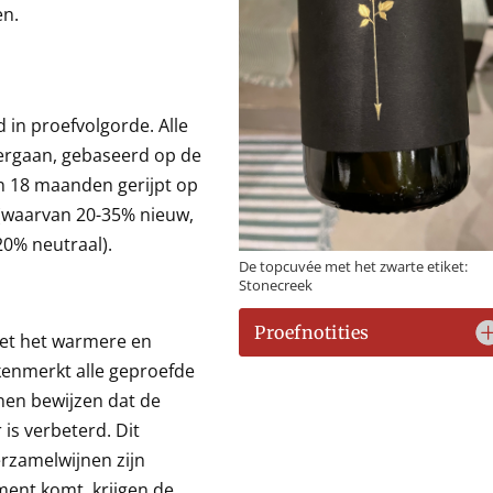
en.
 in proefvolgorde. Alle
ergaan, gebaseerd op de
n 18 maanden gerijpt op
(waarvan 20-35% nieuw,
20% neutraal).
De topcuvée met het zwarte etiket:
Stonecreek
Proefnotities
 met het warmere en
kenmerkt alle geproefde
jnen bewijzen dat de
 is verbeterd. Dit
erzamelwijnen zijn
ment komt, krijgen de