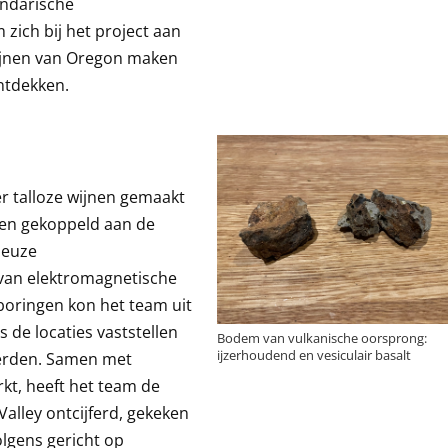
endarische
zich bij het project aan
 wijnen van Oregon maken
ontdekken.
er talloze wijnen gemaakt
den gekoppeld aan de
ieuze
 van elektromagnetische
oringen kon het team uit
 de locaties vaststellen
Bodem van vulkanische oorsprong:
ijzerhoudend en vesiculair basalt
eerden. Samen met
rkt, heeft het team de
alley ontcijferd, gekeken
olgens gericht op