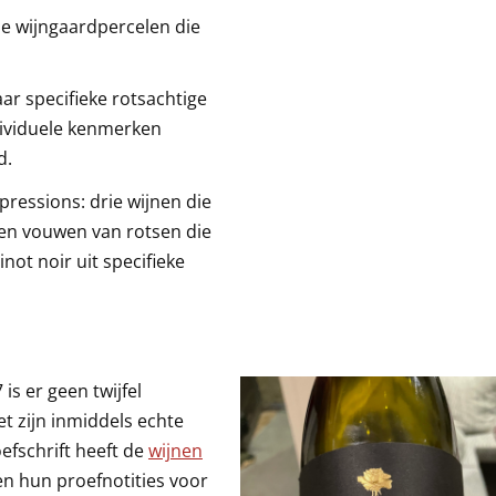
ne wijngaardpercelen die
aar specifieke rotsachtige
dividuele kenmerken
d.
pressions: drie wijnen die
n en vouwen van rotsen die
not noir uit specifieke
is er geen twijfel
et zijn inmiddels echte
fschrift heeft de
wijnen
en hun proefnotities voor