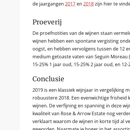
de jaargangen
2017
en
2018
zijn hier te vind
Proeverij
De proefnotities van de wijnen staan vermeld
wijnen hebben een spontane vergisting ond
oogst, en hebben vervolgens tussen de 12 e
medium getoaste vaten van Seguin Moreau 
15-25% 1 jaar oud, 15-25% 2 jaar oud, en 12-
Conclusie
2019 is een klassiek wijnjaar in vergelijking
robuustere 2018. Een evenwichtige frisheid 
wijnen. De verfijning en spanning in deze wi
kwaliteit van Rose & Arrow Estate nog verder
verklaart waarom de wijnen in korte tijd al v
geworden. Naarmate je hoger in het assorti