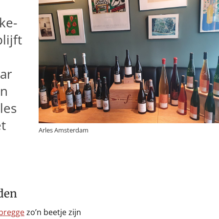
ke-
ijft
ar
in
les
t
Arles Amsterdam
rden
rbregge
zo’n beetje zijn