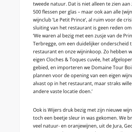
tweede natuur. Dat is niet alleen te zien aan
500 flessen per glas – maar ook aan alle (wijn
wijnclub ‘Le Petit Prince’, al ruim voor de cri
sluiting van het restaurant is geen reden om s
‘We waren al bezig met een zusje van de Prin
Terbregge, om een duidelijker onderscheid 
restaurant en onze wijninkoop. Zo hebben we
eigen Cloches & Toques cuvée, het afgelopen j
gebied, en importeren we Domaine Tour Bois
plannen voor de opening van een eigen wijn
alvast op in het restaurant, maar straks will
andere vaste locatie doen.’
Ook is Wijers druk bezig met zijn nieuwe wijn
toch een beetje sleur in was gekomen. We br
veel natuur- en oranjewijnen, uit de Jura, Ge