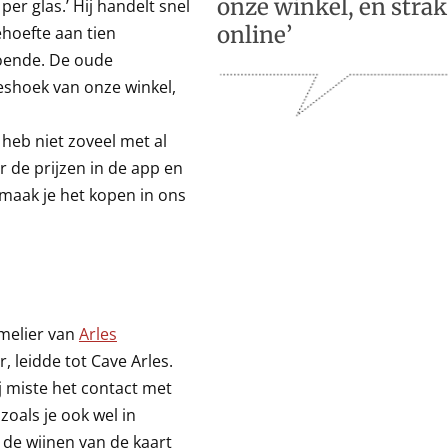
onze winkel, en strak
er glas.’ Hij handelt snel
hoefte aan tien
online’
doende. De oude
eshoek van onze winkel,
k heb niet zoveel met al
r de prijzen in de app en
 maak je het kopen in ons
melier van
Arles
, leidde tot Cave Arles.
ij miste het contact met
zoals je ook wel in
r de wijnen van de kaart