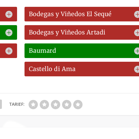
Bodegas y Viñedos El Sequé
Bodegas y Viñedos Artadi
Baumard
Castello di Ama
TARIEF: