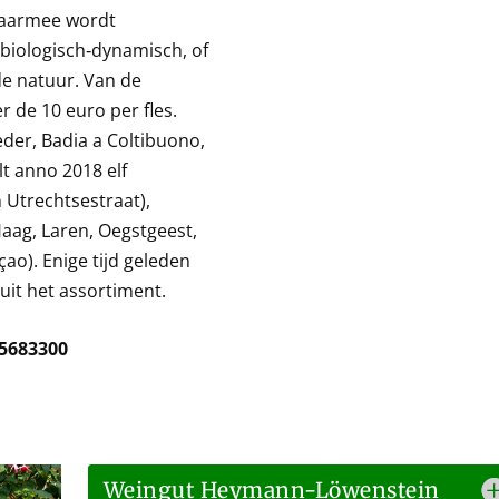
waarmee wordt
/biologisch‐dynamisch, of
de natuur. Van de
 de 10 euro per fles.
der, Badia a Coltibuono,
t anno 2018 elf
Utrechtsestraat),
aag, Laren, Oegstgeest,
o). Enige tijd geleden
uit het assortiment.
-5683300
Weingut Heymann-Löwenstein