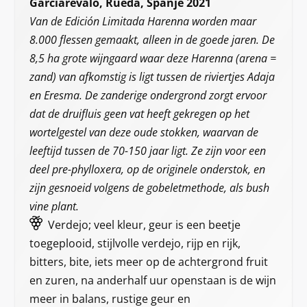
Garciarévalo, Rueda, Spanje 2021
Van de Edición Limitada Harenna worden maar
8.000 flessen gemaakt, alleen in de goede jaren. De
8,5 ha grote wijngaard waar deze Harenna (arena =
zand) van afkomstig is ligt tussen de riviertjes Adaja
en Eresma. De zanderige ondergrond zorgt ervoor
dat de druifluis geen vat heeft gekregen op het
wortelgestel van deze oude stokken, waarvan de
leeftijd tussen de 70-150 jaar ligt. Ze zijn voor een
deel pre-phylloxera, op de originele onderstok, en
zijn gesnoeid volgens de gobeletmethode, als bush
vine plant.
Verdejo; veel kleur, geur is een beetje
toegeplooid, stijlvolle verdejo, rijp en rijk,
bitters, bite, iets meer op de achtergrond fruit
en zuren, na anderhalf uur openstaan is de wijn
meer in balans, rustige geur en