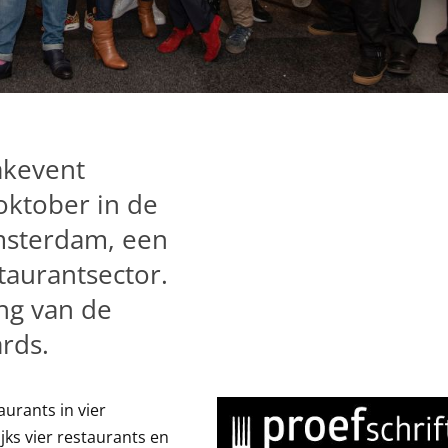
vakevent
ktober in de
msterdam, een
aurantsector.
ng van de
rds.
aurants in vier
ijks vier restaurants en