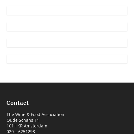
Contact
The Wine & Food Association
Oude Schans 11
1011 KR Amsterdam
020 – 6251298