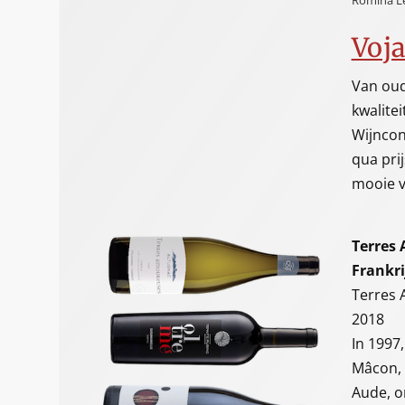
Romina Le
Voj
Van oud
kwalitei
Wijncon
qua pri
mooie v
Terres 
Frankri
Terres 
2018
In 1997
Mâcon, 
Aude, o