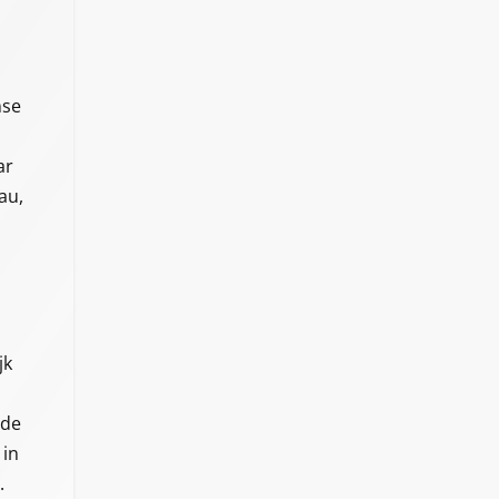
nse
ar
au,
jk
 de
 in
.