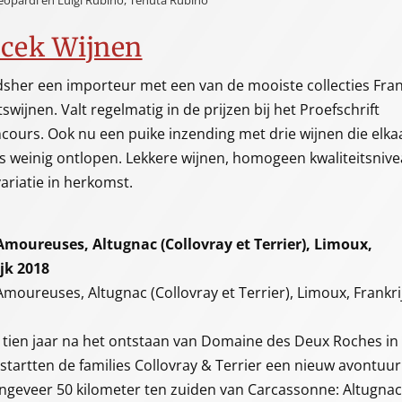
opardi en Luigi Rubino, Tenuta Rubino
acek Wijnen
sher een importeur met een van de mooiste collecties Fra
tswijnen. Valt regelmatig in de prijzen bij het Proefschrift
cours. Ook nu een puike inzending met drie wijnen die elka
js weinig ontlopen. Lekkere wijnen, homogeen kwaliteitsnive
ariatie in herkomst.
Amoureuses, Altugnac (Collovray et Terrier), Limoux,
jk 2018
Amoureuses, Altugnac (Collovray et Terrier), Limoux, Frankri
, tien jaar na het ontstaan van Domaine des Deux Roches in
startten de families Collovray & Terrier een nieuw avontuur
ngeveer 50 kilometer ten zuiden van Carcassonne: Altugnac