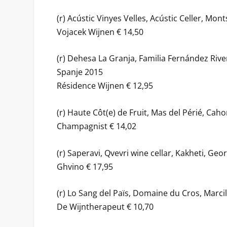
(r) Acústic Vinyes Velles, Acústic Celler, Mon
Vojacek Wijnen € 14,50
(r) Dehesa La Granja, Familia Fernández River
Spanje 2015
Résidence Wijnen € 12,95
(r) Haute Côt(e) de Fruit, Mas del Périé, Caho
Champagnist € 14,02
(r) Saperavi, Qvevri wine cellar, Kakheti, Geo
Ghvino € 17,95
(r) Lo Sang del Païs, Domaine du Cros, Marcil
De Wijntherapeut € 10,70