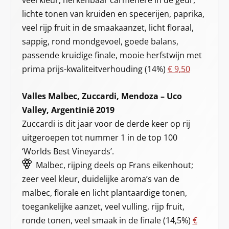
veel kleur, herkenbaar carmenere in de geur,
lichte tonen van kruiden en specerijen, paprika,
veel rijp fruit in de smaakaanzet, licht floraal,
sappig, rond mondgevoel, goede balans,
passende kruidige finale, mooie herfstwijn met
prima prijs-kwaliteitverhouding (14%)
€ 9,50
Valles Malbec, Zuccardi, Mendoza – Uco
Valley, Argentinië 2019
Zuccardi is dit jaar voor de derde keer op rij
uitgeroepen tot nummer 1 in de top 100
‘Worlds Best Vineyards’.
Malbec, rijping deels op Frans eikenhout;
zeer veel kleur, duidelijke aroma’s van de
malbec, florale en licht plantaardige tonen,
toegankelijke aanzet, veel vulling, rijp fruit,
ronde tonen, veel smaak in de finale (14,5%)
€