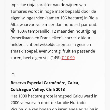
typische rioja-karakter van de wijnen van
Tomares wordt in hoge mate bepaald door de
eigen wijngaarden (samen 106 hectare) in Rioja
Alta, waarvan vele meer dan honderd jaar oud.
100% tempranillo, 12 maanden houtrijping
(Amerikaans en Frans eiken); correcte kleur,
helder, licht ontwikkelde aroma’s in geur en
smaak, soepel, evenwichtig, fruit en passende
zuren, heel eigen stijl (14%)
€ 10,90
☼
Reserva Especial Carménère, Calcu,
Colchagua Valley, Chili 2013
Het 1000 hectare grote landgoed Calcu werd in
2000 verworven door de familie Hurtado
Vicuña, die kan bogen op jarenlange ervaring in