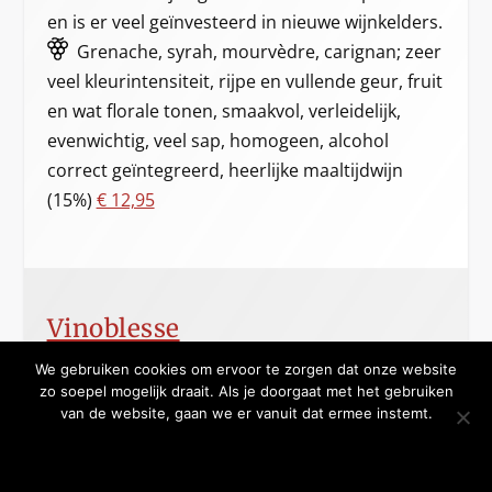
en is er veel geïnvesteerd in nieuwe wijnkelders.
Grenache, syrah, mourvèdre, carignan; zeer
veel kleurintensiteit, rijpe en vullende geur, fruit
en wat florale tonen, smaakvol, verleidelijk,
evenwichtig, veel sap, homogeen, alcohol
correct geïntegreerd, heerlijke maaltijdwijn
(15%)
€ 12,95
Vinoblesse
We gebruiken cookies om ervoor te zorgen dat onze website
zo soepel mogelijk draait. Als je doorgaat met het gebruiken
van de website, gaan we er vanuit dat ermee instemt.
☼
OKE BEDANKT
MEER WETEN
Lucido, Marco de Bartoli, Terre Siciliane