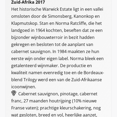
Zuid-Afrika 2017
Het historische Warwick Estate ligt in een vallei
omsloten door de Simonsberg, Kanonkop en
Klapmutskop. Stan en Norma Ratcliffe, die het
landgoed in 1964 kochten, beseften dat ze een
bijzonder wijnbouwterroir in bezit hadden
gekregen en besloten tot de aanplant van
cabernet sauvignon. In 1984 maakten ze hun
eerste wijn onder eigen label. Norma bleek een
getalenteerd wijnmaker. De productie en
kwaliteit namen evenredig toe en de Bordeaux-
blend Trilogy werd een van de Zuid-Afrikaanse
icoonwijnen.
Cabernet sauvignon, pinotage, cabernet
franc, 27 maanden houtrijping (10% nieuwe
Franse vaten); prachtige kleurschakering, nog
wat gesloten, breed en vol, heerlijke aanzet,