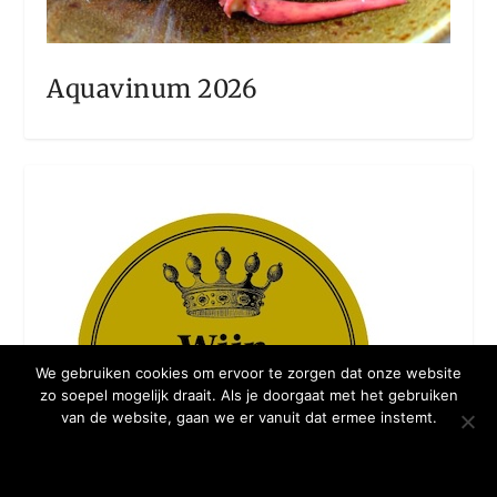
Aquavinum 2026
We gebruiken cookies om ervoor te zorgen dat onze website
zo soepel mogelijk draait. Als je doorgaat met het gebruiken
van de website, gaan we er vanuit dat ermee instemt.
OKE BEDANKT
MEER WETEN