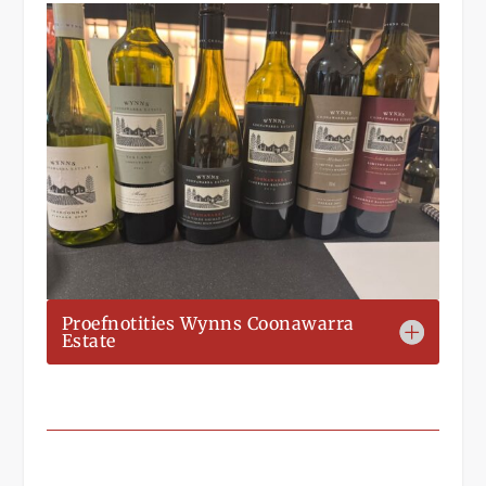
Proefnotities Wynns Coonawarra
Estate