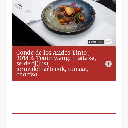
Conde de los Andes Tinto
2018 & Tonijnwang, maitake,
selderij(jus),
jeruzalemartisjok, tomaat,
chorizo