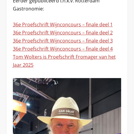
Eerder gepubliceerd i.h.k.v. Rotterdam
Gastronomie:
36e Proefschrift Wijnconcours – finale deel 1
36e Proefschrift Wijnconcours – finale deel 2
36e Proefschrift Wijnconcours – finale deel 3
36e Proefschrift Wijnconcours – finale deel 4
Tom Wolters is Proefschrift Fromager van het
Jaar 2025