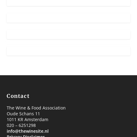
Contact
The Wine & Food Association
Oude Schans 11
1011 KR Amsterdam
020 – 6251298
info@thewinesite.nl
Privacy Disclaimer