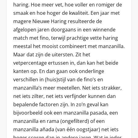
haring. Hoe meer vet, hoe voller en romiger de
smaak en hoe hoger de kwaliteit. Een jaar met
magere Nieuwe Haring resulteerde de
afgelopen jaren doorgaans in een winnende
match met fino, terwijl prachtige vette haring
meestal het mooist combineert met manzanilla.
Maar dat zijn de uitersten. Zit het
vetpercentage ertussen in, dan kan het beide
kanten op. En dan gaan ook onderlinge
verschillen in (huis)stijl van de fino’s en
manzanilla’s meer meetellen. Net iets strakker,
net iets zilter, net iets verfijnder kunnen dan
bepalende factoren zijn. In zo’n geval kan
bijvoorbeeld ook een manzanilla pasada, een
manzanilla en rama (ongefilterd) of een
manzanilla añada (van één oogstjaar) net iets
hoger scoren dan in andere jaren. Wat in ieder