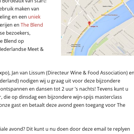
 Bordeaux van start!
gebruik maken van
eling en een
uniek
erijen en
The Blend
dse bezoekers,
he Blend op
Nederlandse Meet &
po), Jan van Lissum (Directeur Wine & Food Association) e
erland) nodigen wij u graag uit voor deze bijzondere
 ontspannen en dansen tot 2 uur ’s nachts! Tevens kunt u
, die op dinsdag een bijzondere wijn-spijs masterclass
 onze gast en betaalt deze avond geen toegang voor The
ale avond? Dit kunt u nu doen door deze email te replyen