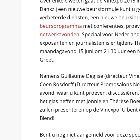
Over enkele weken gaat de Vinexpo 2015 in
Dankzij een nieuwe beursformule kunt u 
verbeterde diensten, een nieuwe beursind
beursprogramma
met conferenties, proev
netwerkavonden
. Speciaal voor Nederlan
exposanten en journalisten is er tijdens T
maandagavond 15 juni om 21.30 uur een 
Greet.
Namens Guillaume Deglise (directeur Vinex
Coen Rosdorff (Directeur Promosalons Ned
avond, waar u kunt proeven, discussiëren,
het glas heffen met Jonnie en Thérèse Boer
zullen presenteren op de Vinexpo. U bent
Blend!
Bent u nog niet aangemeld voor deze speci