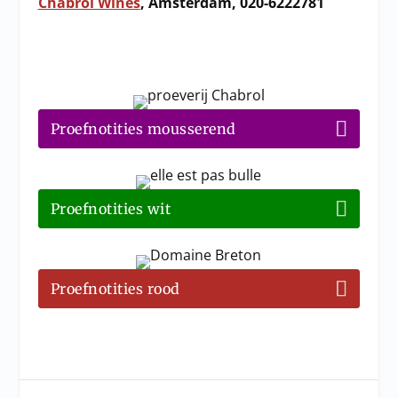
Chabrol Wines
, Amsterdam, 020-6222781
Proefnotities mousserend
Proefnotities wit
Proefnotities rood