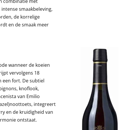
 In combinatie met
t intense smaakbeleving,
rden, de korrelige
ordt en de smaak meer
ode wanneer de koeien
ijpt vervolgens 18
een fort. De subtiel
ignons, knoflook,
cenista van Emilio
zel)noottoets, integreert
ry en de kruidigheid van
rmonie ontstaat.