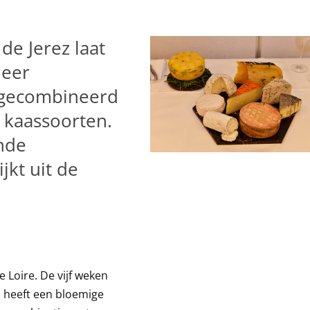
de Jerez laat
neer
y gecombineerd
 kaassoorten.
ende
jkt uit de
 Loire. De vijf weken
n heeft een bloemige