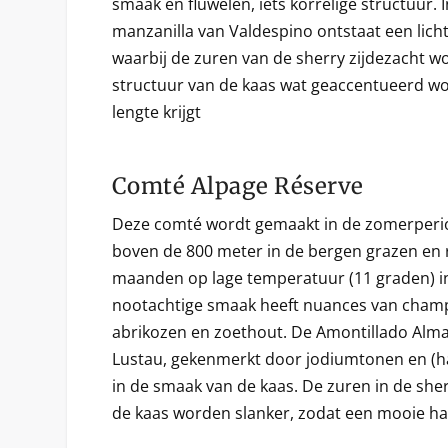
smaak en fluwelen, iets korrelige structuur.
manzanilla van Valdespino ontstaat een lich
waarbij de zuren van de sherry zijdezacht wo
structuur van de kaas wat geaccentueerd w
lengte krijgt
Comté Alpage Réserve
Deze comté wordt gemaakt in de zomerperi
boven de 800 meter in de bergen grazen en r
maanden op lage temperatuur (11 graden) in 
nootachtige smaak heeft nuances van champ
abrikozen en zoethout. De Amontillado Alma
Lustau, gekenmerkt door jodiumtonen en (ha
in de smaak van de kaas. De zuren in de sher
de kaas worden slanker, zodat een mooie ha