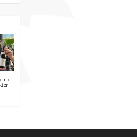
en en
kter