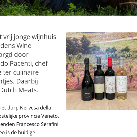
 vrij jonge wijnhuis
ijdens Wine
zorgd door
do Pacenti, chef
 ter culinaire
tjes. Daarbij
 Dutch Meats.
 het dorp Nervesa della
stelijke provincie Veneto,
ienden Francesco Serafini
eo is de huidige