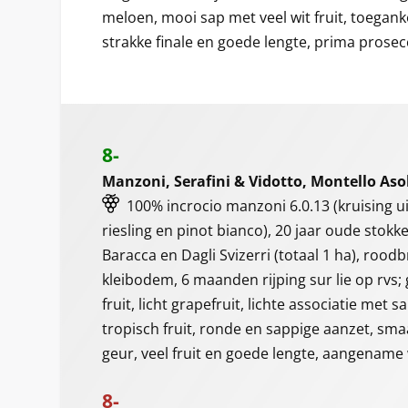
meloen, mooi sap met veel wit fruit, toeganke
strakke finale en goede lengte, prima prosec
8-
Manzoni, Serafini & Vidotto, Montello Asol
100% incrocio manzoni 6.0.13 (kruising ui
riesling en pinot bianco), 20 jaar oude stok
Baracca en Dagli Svizerri (totaal 1 ha), roo
kleibodem, 6 maanden rijping sur lie op rvs;
fruit, licht grapefruit, lichte associatie met 
tropisch fruit, ronde en sappige aanzet, s
geur, veel fruit en goede lengte, aangename 
8-