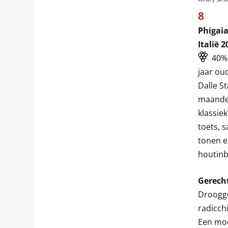
8
Phigaia
Italië 2
40% 
jaar ou
Dalle S
maanden 
klassiek
toets, 
tonen en
houtinbr
Gerech
Droogge
radicch
Een moo