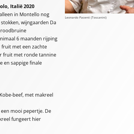
lo, Italië 2020
alleen in Montello nog
Leonardo Pacenti (Toscanini)
e stokken, wijngaarden Da
), roodbruine
nimaal 6 maanden rijping
 fruit met een zachte
r fruit met ronde tannine
e en sappige finale
 Kobe-beef, met makreel
n een mooi pepertje. De
kreel fungeert hier