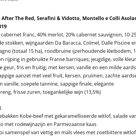
 After The Red, Serafini & Vidotto, Montello e Colli Asola
019
cabernet franc, 40% merlot, 20% cabernet sauvignon, 10-2
de stokken, wijngaarden Da Baracca, Colmel, Dalle Piscine e
tagno (totaal 15 ha), roodbruine ijzerhoudende kleibodem, 
rijping in gebruikte Franse barriques; jeugdige, volle kleur
e geur, fris en fruitig, met kersen, vanille en een milde aard
sappige aanzet met veel fruit, kersen, pruimen, zachte aards
 vanille, soepele tannine, sappige finale, elegante
eng, frisse zuren, toegankelijke wijn (13,5%)
t
bakken Kobe-beef met gekaramelliseerde witlof, salade va
io met rodewijnazijn en Parmezaanse kaas
i samenspel van vettig en mals vlees met zoetbittere witlof