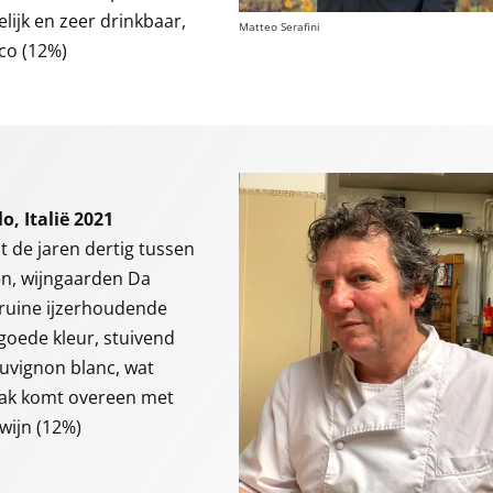
lijk en zeer drinkbaar,
Matteo Serafini
co (12%)
o, Italië 2021
t de jaren dertig tussen
ken, wijngaarden Da
dbruine ijzerhoudende
 goede kleur, stuivend
sauvignon blanc, wat
maak komt overeen met
wijn (12%)