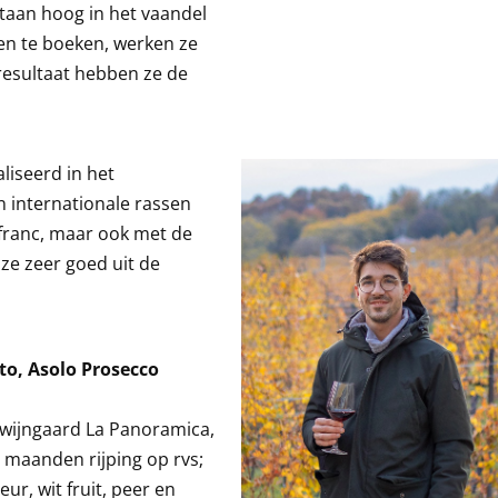
taan hoog in het vaandel
ten te boeken, werken ze
 resultaat hebben ze de
liseerd in het
n internationale rassen
 franc, maar ook met de
 ze zeer goed uit de
tto, Asolo Prosecco
e wijngaard La Panoramica,
 maanden rijping op rvs;
eur, wit fruit, peer en