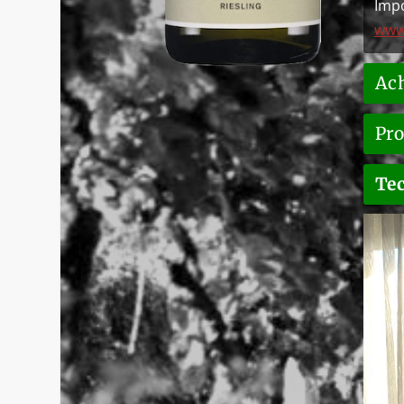
Impo
www.
Ac
Pro
Te