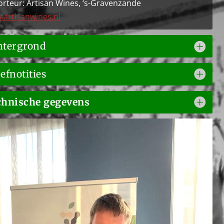
rteur: Artisan Wines, ‘s-Gravenzande
artisanwines.nl
htergrond
efnotities
chnische gegevens