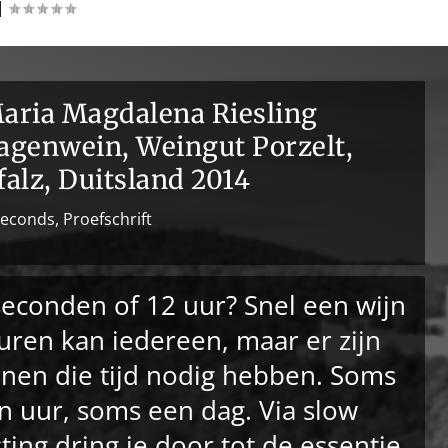
|
aria Magdalena Riesling
agenwein, Weingut Porzelt,
falz, Duitsland 2014
seconds
,
Proefschrift
seconden of 12 uur? Snel een wijn
uren kan iedereen, maar er zijn
jnen die tijd nodig hebben. Soms
n uur, soms een dag. Via slow
sting dring je door tot de essentie.