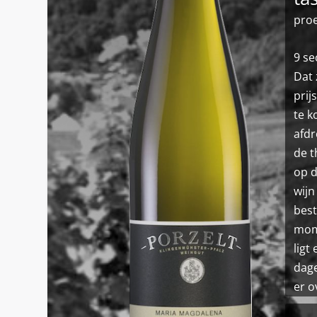
proe
9 se
Dat 
prij
te k
afdr
de t
op d
wijn
best
mome
ligt
dage
er o