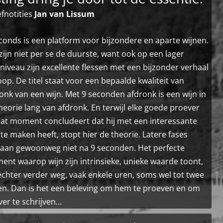
fnotities
Jan van Lissum
conds is een platform voor bijzondere en aparte wijnen.
zijn niet per se de duurste, want ook op een lager
sniveau zijn excellente flessen met een bijzonder verhaal
oop. De titel staat voor een bepaalde kwaliteit van
onk van een wijn. Met 9 seconden afdronk is een wijn in
heorie lang van afdronk. En terwijl elke goede proever
at moment concludeert dat hij met een interessante
 te maken heeft, stopt hier de theorie. Latere fases
aan gewoonweg niet na 9 seconden. Het perfecte
nt waarop wijn zijn intrinsieke, unieke waarde toont,
 echter verder weg, vaak enkele uren, soms wel tot twee
n. Dan is het een beleving om hem te proeven en om
ver te schrijven…