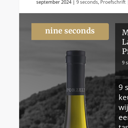
september 2024
|
9 seconds
,
Proefschrift
nine seconds
M
L
P
9 
9 
ke
wi
ee
ta