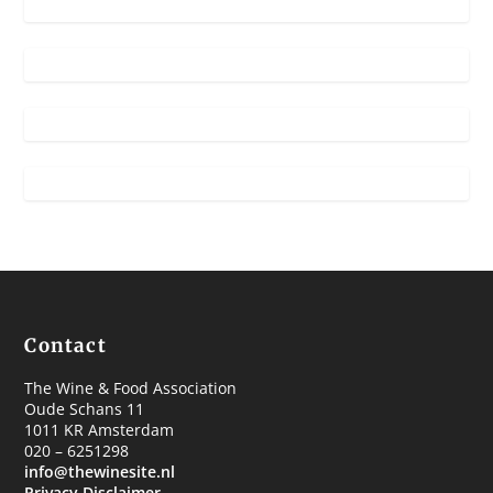
Contact
The Wine & Food Association
Oude Schans 11
1011 KR Amsterdam
020 – 6251298
info@thewinesite.nl
Privacy Disclaimer