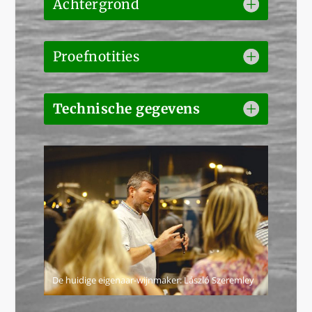
Achtergrond
Proefnotities
Technische gegevens
De huidige eigenaar-wijnmaker: László Szeremley