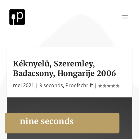
Kéknyelü, Szeremley,
Badacsony, Hongarije 2006
mei 2021
|
9 seconds
,
Proefschrift
|
nine seconds