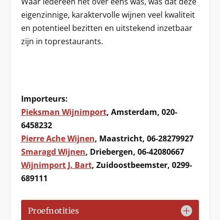
Waar iedereen het over eens was, was dat deze
eigenzinnige, karaktervolle wijnen veel kwaliteit
en potentieel bezitten en uitstekend inzetbaar
zijn in toprestaurants.
Importeurs:
Pieksman Wijnimport
, Amsterdam, 020-
6458232
Pierre Ache Wijnen
, Maastricht, 06-28279927
Smaragd Wijnen
, Driebergen, 06-42080667
Wijnimport J. Bart
, Zuidoostbeemster, 0299-
689111
Proefnotities