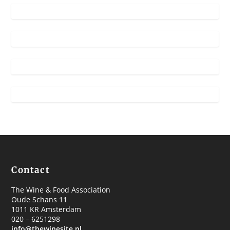
Contact
The Wine & Food Association
Oude Schans 11
1011 KR Amsterdam
020 – 6251298
info@thewinesite.nl