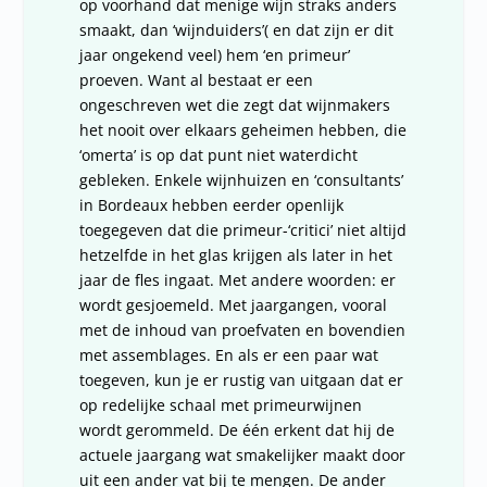
op voorhand dat menige wijn straks anders
smaakt, dan ‘wijnduiders’( en dat zijn er dit
jaar ongekend veel) hem ‘en primeur’
proeven. Want al bestaat er een
ongeschreven wet die zegt dat wijnmakers
het nooit over elkaars geheimen hebben, die
‘omerta’ is op dat punt niet waterdicht
gebleken. Enkele wijnhuizen en ‘consultants’
in Bordeaux hebben eerder openlijk
toegegeven dat die primeur-‘critici’ niet altijd
hetzelfde in het glas krijgen als later in het
jaar de fles ingaat. Met andere woorden: er
wordt gesjoemeld. Met jaargangen, vooral
met de inhoud van proefvaten en bovendien
met assemblages. En als er een paar wat
toegeven, kun je er rustig van uitgaan dat er
op redelijke schaal met primeurwijnen
wordt gerommeld. De één erkent dat hij de
actuele jaargang wat smakelijker maakt door
uit een ander vat bij te mengen. De ander