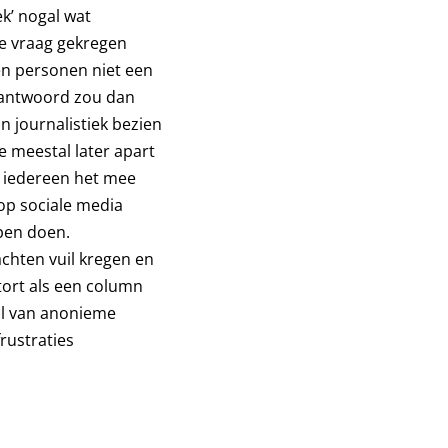
ek’ nogal wat
de vraag gekregen
n personen niet een
 antwoord zou dan
 journalistiek bezien
e meestal later apart
t iedereen het mee
op sociale media
pen doen.
achten vuil kregen en
stort als een column
al van anonieme
frustraties