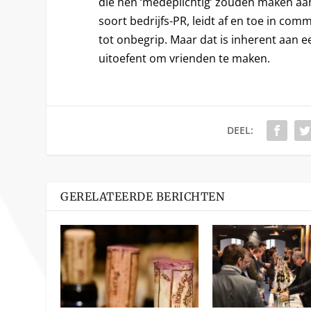
die hen ‘medeplichtig’ zouden maken aa
soort bedrijfs-PR, leidt af en toe in com
tot onbegrip. Maar dat is inherent aan ee
uitoefent om vrienden te maken.
DEEL:
GERELATEERDE BERICHTEN