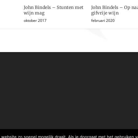
John Bindels – Stunten met
John Bindels – Op na
wijn mag
gifvrije wijn
oktober 2017
februari 2020
website zo soepel mogelijk draait. Als je doorgaat met het gebruiken v