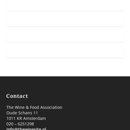
Contact
The Wine & Food Association
Oude Schans 11
1011 KR Amsterdam
020 – 6251298
info@thewinesite.nl