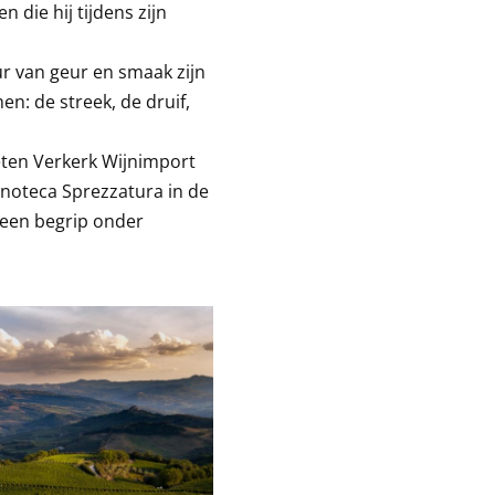
die hij tijdens zijn
ur van geur en smaak zijn
n: de streek, de druif,
eten Verkerk Wijnimport
Enoteca Sprezzatura in de
 een begrip onder