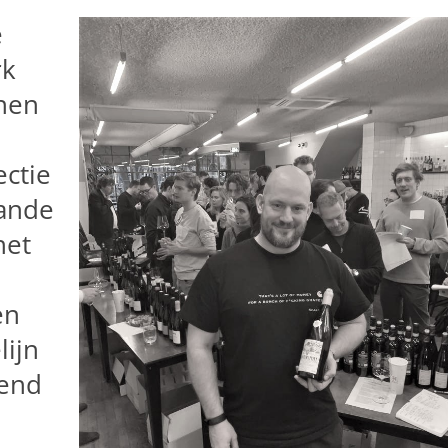
e
rk
jnen
ectie
aande
het
en
lijn
gend