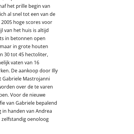
af het prille begin van
ch al snel tot een van de
s 2005 hoge scores voor
 van het huis is altijd
ats in betonnen open
, maar in grote houten
 30 tot 45 hectoliter,
lijk vaten van 16
erken. De aankoop door Illy
at Gabriele Mastrojanni
 worden over de te varen
pen. Voor de nieuwe
sofie van Gabriele bepalend
ng in handen van Andrea
n zelfstandig oenoloog