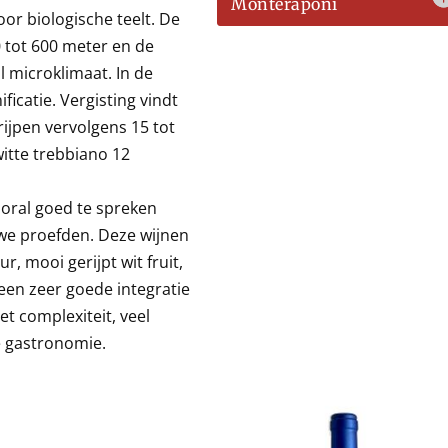
Monteraponi
oor biologische teelt. De
 tot 600 meter en de
l microklimaat. In de
ficatie. Vergisting vindt
ijpen vervolgens 15 tot
witte trebbiano 12
ooral goed te spreken
e we proefden. Deze wijnen
, mooi gerijpt wit fruit,
een zeer goede integratie
t complexiteit, veel
e gastronomie.