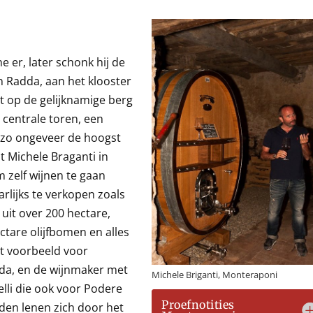
er, later schonk hij de
n Radda, aan het klooster
t op de gelijknamige berg
 centrale toren, een
 zo ongeveer de hoogst
t Michele Braganti in
m zelf wijnen te gaan
rlijks te verkopen zoals
 uit over 200 hectare,
tare olijfbomen en alles
t voorbeeld voor
da, en de wijnmaker met
Michele Briganti, Monteraponi
lli die ook voor Podere
Proefnotities
rden lenen zich door het