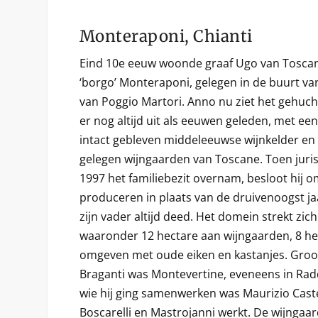
Monteraponi, Chianti
Eind 10e eeuw woonde graaf Ugo van Toscane 
‘borgo’ Monteraponi, gelegen in de buurt va
van Poggio Martori. Anno nu ziet het gehuch
er nog altijd uit als eeuwen geleden, met een
intact gebleven middeleeuwse wijnkelder en
gelegen wijngaarden van Toscane. Toen juris
1997 het familiebezit overnam, besloot hij o
produceren in plaats van de druivenoogst jaa
zijn vader altijd deed. Het domein strekt zich
waaronder 12 hectare aan wijngaarden, 8 hec
omgeven met oude eiken en kastanjes. Groo
Braganti was Montevertine, eveneens in Rad
wie hij ging samenwerken was Maurizio Caste
Boscarelli en Mastrojanni werkt. De wijngaa