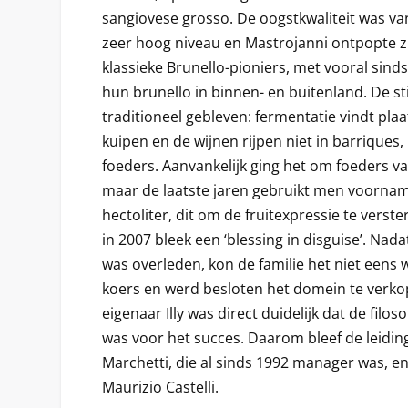
sangiovese grosso. De oogstkwaliteit was van
zeer hoog niveau en Mastrojanni ontpopte zi
klassieke Brunello-pioniers, met vooral sind
hun brunello in binnen- en buitenland. De stijl
traditioneel gebleven: fermentatie vindt pla
kuipen en de wijnen rijpen niet in barriques
foeders. Aanvankelijk ging het om foeders van
maar de laatste jaren gebruikt men voorname
hectoliter, dit om de fruitexpressie te verst
in 2007 bleek een ‘blessing in disguise’. Nad
was overleden, kon de familie het niet eens
koers en werd besloten het domein te verko
eigenaar Illy was direct duidelijk dat de filo
was voor het succes. Daarom bleef de leidi
Marchetti, die al sinds 1992 manager was, e
Maurizio Castelli.