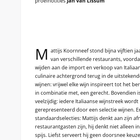
proefnotities
Jan van Lissum
M
attijs Koornneef stond bijna vijftien ja
van verschillende restaurants, voordat 
wijden aan de import en verkoop van Italiaans
culinaire achtergrond terug in de uitstekend
wijnen: vrijwel elke wijn inspireert tot het b
in combinatie met, een gerecht. Bovendien i
veelzijdig: iedere Italiaanse wijnstreek wordt
gerepresenteerd door een selectie wijnen. E
standaardselecties: Mattijs denkt aan zijn a
restaurantgasten zijn, hij denkt niet alleen in
spijs. Liefst serveert hij geen doorsnee keuz