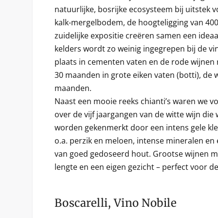
natuurlijke, bosrijke ecosysteem bij uitstek v
kalk-mergelbodem, de hoogteligging van 400
zuidelijke expositie creëren samen een ideaa
kelders wordt zo weinig ingegrepen bij de vini
plaats in cementen vaten en de rode wijnen r
30 maanden in grote eiken vaten (botti), de 
maanden.
Naast een mooie reeks chianti’s waren we v
over de vijf jaargangen van de witte wijn di
worden gekenmerkt door een intens gele kleur
o.a. perzik en meloen, intense mineralen en 
van goed gedoseerd hout. Grootse wijnen me
lengte en een eigen gezicht – perfect voor d
Boscarelli, Vino Nobile