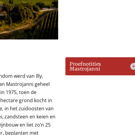
Proefnotities
Mastrojanni
endom werd van Illy,
 van Mastrojanni geheel
in 1975, toen de
hectare grond kocht in
e, in het zuidoosten van
ei, zandsteen en keien en
jnbouw en liet zo’n 25
er, beplanten met