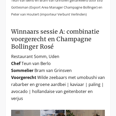
Teun van Berlo en Bram van Grinsven geflankeerd door Eva
Gottesman (Export Area Manager Champagne Bollinger) en
Peter van Houtert (importeur Verbunt Verlinden)
Winnaars sessie A: combinatie
voorgerecht en Champagne
Bollinger Rosé
Restaurant Somm, Uden
Chef
Teun van Berlo
Sommelier
Bram van Grinsven
Voorgerecht
Wilde zeebaars met umobushi van
rabarber en groene aardbei | kaviaar | paling |
avocado | hollandaise van geitenboter en
verjus