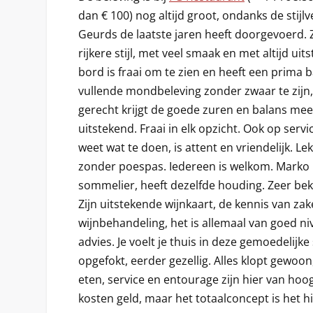
dan € 100) nog altijd groot, ondanks de stijl
Geurds de laatste jaren heeft doorgevoerd. 
rijkere stijl, met veel smaak en met altijd uit
bord is fraai om te zien en heeft een prima 
vullende mondbeleving zonder zwaar te zijn,
gerecht krijgt de goede zuren en balans mee
uitstekend. Fraai in elk opzicht. Ook op serv
weet wat te doen, is attent en vriendelijk. L
zonder poespas. Iedereen is welkom. Marko 
sommelier, heeft dezelfde houding. Zeer be
Zijn uitstekende wijnkaart, de kennis van zak
wijnbehandeling, het is allemaal van goed niv
advies. Je voelt je thuis in deze gemoedelijke
opgefokt, eerder gezellig. Alles klopt gewoon,
eten, service en entourage zijn hier van hoo
kosten geld, maar het totaalconcept is het h