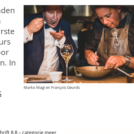
nden
n
erste
urs
oor
n. In
Marko Magï en François Geurds
G
hrift 8,8 – categorie meer