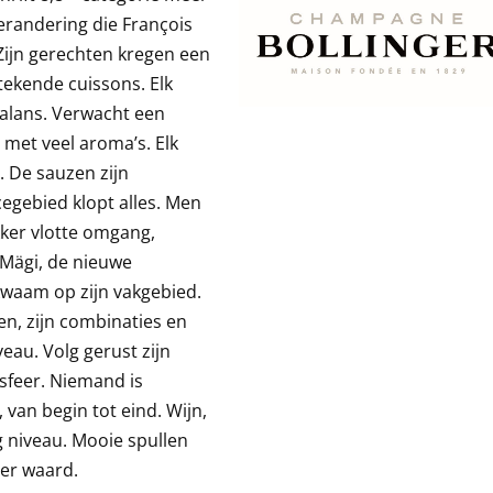
verandering die François
Zijn gerechten kregen een
stekende cuissons. Elk
balans. Verwacht een
 met veel aroma’s. Elk
. De sauzen zijn
icegebied klopt alles. Men
ekker vlotte omgang,
Mägi, de nieuwe
kwaam op zijn vakgebied.
en, zijn combinaties en
eau. Volg gerust zijn
 sfeer. Niemand is
 van begin tot eind. Wijn,
g niveau. Mooie spullen
ier waard.