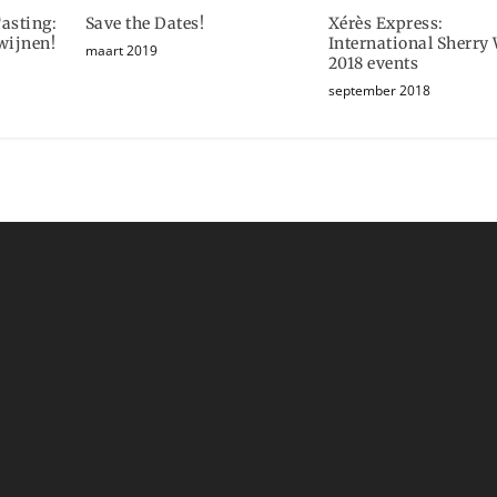
asting:
Save the Dates!
Xérès Express:
wijnen!
International Sherry
maart 2019
2018 events
september 2018