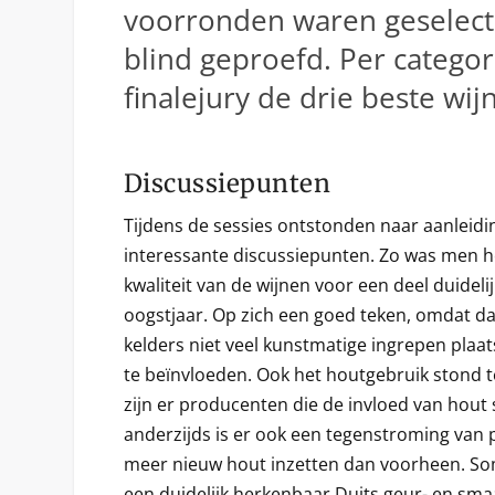
voorronden waren geselec
blind geproefd. Per categor
finalejury de drie beste wij
Discussiepunten
Tijdens de sessies ontstonden naar aanleidi
interessante discussiepunten. Zo was men h
kwaliteit van de wijnen voor een deel duideli
oogstjaar. Op zich een goed teken, omdat dat
kelders niet veel kunstmatige ingrepen plaat
te beïnvloeden. Ook het houtgebruik stond te
zijn er producenten die de invloed van hout
anderzijds is er ook een tegenstroming van 
meer nieuw hout inzetten dan voorheen. S
een duidelijk herkenbaar Duits geur- en sma