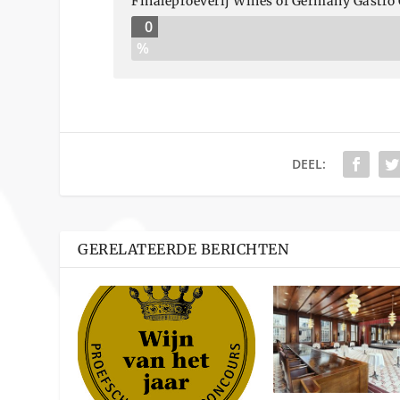
Finaleproeverij Wines of Germany Gastro
0
%
DEEL:
GERELATEERDE BERICHTEN