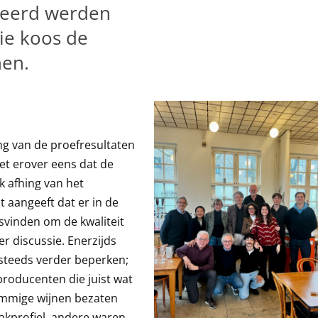
teerd werden
ie koos de
nen.
ng van de proefresultaten
et erover eens dat de
jk afhing van het
 aangeeft dat er in de
svinden om de kwaliteit
r discussie. Enerzijds
 steeds verder beperken;
producenten die juist wat
ommige wijnen bezaten
akprofiel, andere waren