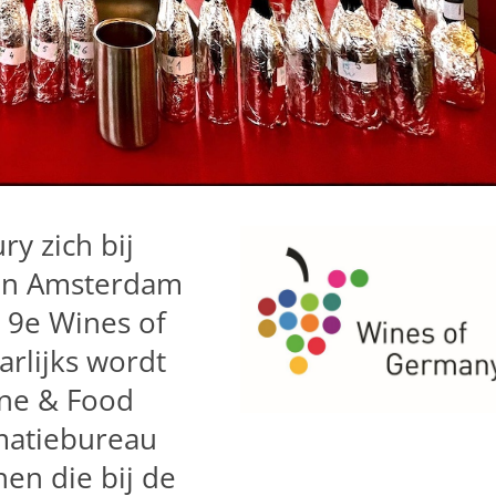
y zich bij
 in Amsterdam
e 9e Wines of
arlijks wordt
ne & Food
rmatiebureau
nen die bij de