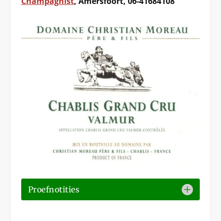
Champagnist
, Amersfoort, 06-41684108
Proefnotities