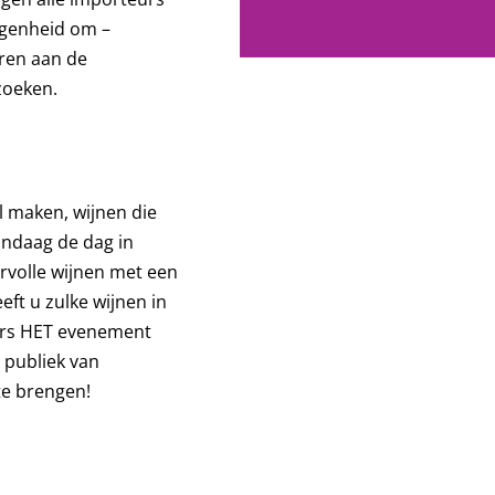
legenheid om –
eren aan de
zoeken.
il maken, wijnen die
andaag de dag in
ervolle wijnen met een
eft u zulke wijnen in
ours HET evenement
 publiek van
te brengen!