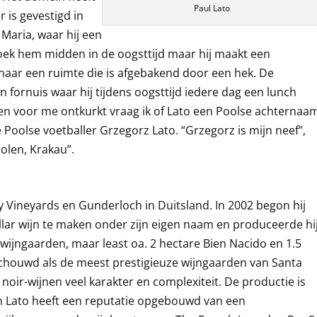
Paul Lato
 is gevestigd in
 Maria, waar hij een
zoek hem midden in de oogsttijd maar hij maakt een
e naar een ruimte die is afgebakend door een hek. De
n fornuis waar hij tijdens oogsttijd iedere dag een lunch
essen voor me ontkurkt vraag ik of Lato een Poolse achternaa
oolse voetballer Grzegorz Lato. “Grzegorz is mijn neef”,
Polen, Krakau”.
ey Vineyards en Gunderloch in Duitsland. In 2002 begon hij
lar wijn te maken onder zijn eigen naam en produceerde hi
wijngaarden, maar least oa. 2 hectare Bien Nacido en 1.5
chouwd als de meest prestigieuze wijngaarden van Santa
noir-wijnen veel karakter en complexiteit. De productie is
n Lato heeft een reputatie opgebouwd van een