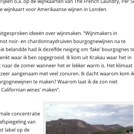
rijken o.a. op de wijnkaarten van The French Laundry, Per S
 wijnkaart voor Amerikaanse wijnen in Londen.
uitgesproken ideeën over wijnmaken. “Wijnmakers in
inot noir- en chardonnaydruiven bourgognewijnen na te
ornië belandde had ik dezelfde neiging om ‘fake’ bourgognes t
denkt waar ik ben opgegroeid. Ik kom uit Krakau waar het in
 uit naar de zomer wanneer het er lekker warm is. Het klimaat
en zeer aangenaam met veel zonuren. Ik dacht waarom kom i
urgognewijnen te maken? Waarom laat ik de zon niet
 Californian wines’ maken”.
male concentratie
 afspiegeling van
het label op de