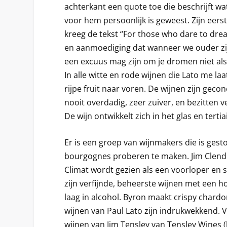
achterkant een quote toe die beschrijft wa
voor hem persoonlijk is geweest. Zijn eers
kreeg de tekst “For those who dare to dr
en aanmoediging dat wanneer we ouder zijn
een excuus mag zijn om je dromen niet als
In alle witte en rode wijnen die Lato me l
rijpe fruit naar voren. De wijnen zijn gec
nooit overdadig, zeer zuiver, en bezitten v
De wijn ontwikkelt zich in het glas en tert
Er is een groep van wijnmakers die is ges
bourgognes proberen te maken. Jim Clen
Climat wordt gezien als een voorloper en
zijn verfijnde, beheerste wijnen met een 
laag in alcohol. Byron maakt crispy chard
wijnen van Paul Lato zijn indrukwekkend.
wijnen van Jim Tensley van Tensley Wines (