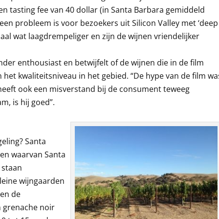
n tasting fee van 40 dollar (in Santa Barbara gemiddeld
geen probleem is voor bezoekers uit Silicon Valley met ‘deep
maal wat laagdrempeliger en zijn de wijnen vriendelijker
nder enthousiast en betwijfelt of de wijnen die in de film
het kwaliteitsniveau in het gebied. “De hype van de film wa
 heeft ook een misverstand bij de consument teweeg
m, is hij goed”.
geling? Santa
eden waarvan Santa
e staan
leine wijngaarden
 en de
n grenache noir