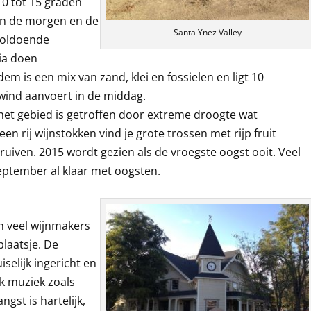
 10 tot 15 graden
in de morgen en de
Santa Ynez Valley
voldoende
ria doen
m is een mix van zand, klei en fossielen en ligt 10
wind aanvoert in de middag.
het gebied is getroffen door extreme droogte wat
en rij wijnstokken vind je grote trossen met rijp fruit
ruiven. 2015 wordt gezien als de vroegste oogst ooit. Veel
eptember al klaar met oogsten.
en veel wijnmakers
laatsje. De
iselijk ingericht en
ck muziek zoals
gst is hartelijk,