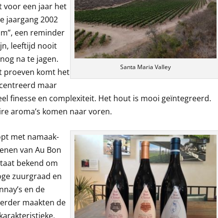
t voor een jaar het
te jaargang 2002
eam”, een reminder
, leeftijd nooit
nog na te jagen.
Santa Maria Valley
aat proeven komt het
oncentreerd maar
eel finesse en complexiteit. Het hout is mooi geïntegreerd.
iaire aroma’s komen naar voren.
topt met namaak-
denen van Au Bon
 staat bekend om
hoge zuurgraad en
onnay’s en de
 Verder maakten de
karakteristieke,