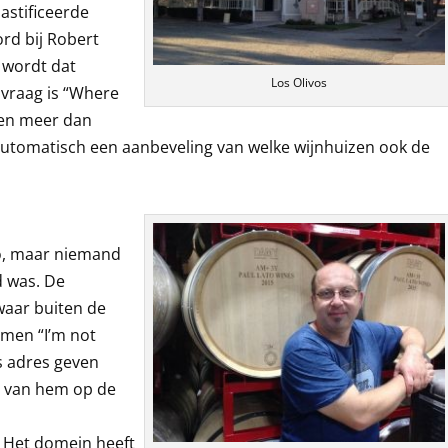
lastificeerde
ord bij Robert
 wordt dat
Los Olivos
vraag is “Where
t en meer dan
t automatisch een aanbeveling van welke wijnhuizen ook de
to, maar niemand
d was. De
waar buiten de
men “I’m not
s adres geven
n van hem op de
n. Het domein heeft