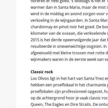
floreren er heel goed. ‘s Middags is het er
warmer dan in Santa Maria, maar de mist 
wind in de middag en avond zorgen voor 
verkoeling in de wijngaarden. In Santa Ma
chardonnay en pinot noir het goed. De bode
kilometer van de oceaan, die verkoelende 
2015 is het derde opeenvolgende jaar dat 
resulteerde in onevenwichtige oogsten. In e
afgewisseld met kleine trossen met rotte d
wijnmakers waren in de eerste week van s
Classic rock
Los Olivos ligt in het hart van Santa Ynez 
hebben een proeflokaal in het charmante p
proeflokalen zijn professioneel opgezet, hu
op de achtergrond hoor je vaak classic ro
Queen, The Eagles en Dire Straits. De ontvan