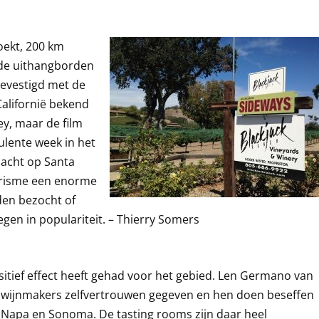
oekt, 200 km
 de uithangborden
evestigd met de
Californië bekend
y, maar de film
ulente week in het
dacht op Santa
erisme een enorme
den bezocht of
egen in populariteit. – Thierry Somers
sitief effect heeft gehad voor het gebied. Len Germano van
de wijnmakers zelfvertrouwen gegeven en hen doen beseffen
it Napa en Sonoma. De tasting rooms zijn daar heel