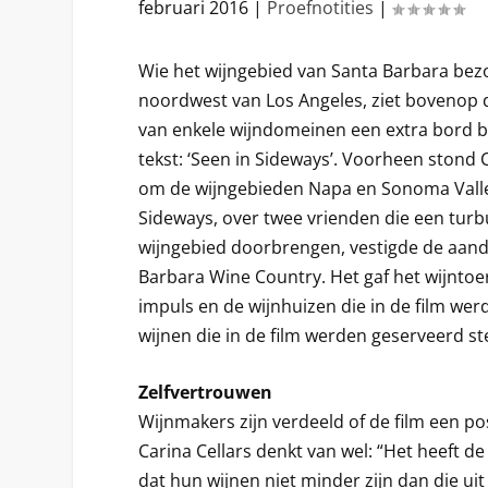
februari 2016
|
Proefnotities
|
Wie het wijngebied van Santa Barbara bez
noordwest van Los Angeles, ziet bovenop
van enkele wijndomeinen een extra bord b
tekst: ‘Seen in Sideways’. Voorheen stond 
om de wijngebieden Napa en Sonoma Valle
Sideways, over twee vrienden die een turb
wijngebied doorbrengen, vestigde de aan
Barbara Wine Country. Het gaf het wijnto
impuls en de wijnhuizen die in de film wer
wijnen die in de film werden geserveerd st
Zelfvertrouwen
Wijnmakers zijn verdeeld of de film een po
Carina Cellars denkt van wel: “Het heeft 
dat hun wijnen niet minder zijn dan die u