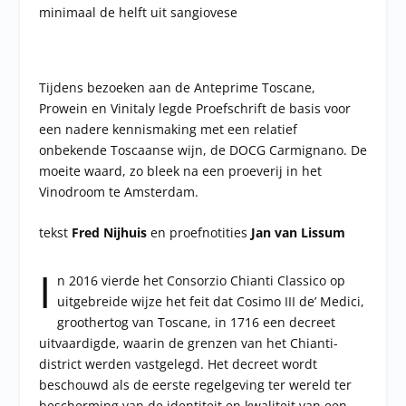
minimaal de helft uit sangiovese
Tijdens bezoeken aan de Anteprime Toscane,
Prowein en Vinitaly legde Proefschrift de basis voor
een nadere kennismaking met een relatief
onbekende Toscaanse wijn, de DOCG Carmignano. De
moeite waard, zo bleek na een proeverij in het
Vinodroom te Amsterdam.
tekst
Fred Nijhuis
en proefnotities
Jan van Lissum
I
n 2016 vierde het Consorzio Chianti Classico op
uitgebreide wijze het feit dat Cosimo III de’ Medici,
groothertog van Toscane, in 1716 een decreet
uitvaardigde, waarin de grenzen van het Chianti-
district werden vastgelegd. Het decreet wordt
beschouwd als de eerste regelgeving ter wereld ter
bescherming van de identiteit en kwaliteit van een