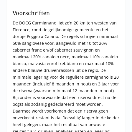
Voorschriften
De DOCG Carmignano ligt zo’n 20 km ten westen van
Florence, rond de gelijknamige gemeente en het
dorpje Poggio a Caiano. De regels schrijven minimaal
50% sangiovese voor, aangevuld met 10 tot 20%
cabernet franc en/of cabernet sauvignon en
maximaal 20% canaiolo nero, maximaal 10% canaiolo
bianco, malvasia en/of trebbiano en maximaal 10%
andere blauwe druivenrasssen uit de regio. De
minimale lagering voor de reguliere carmignano is 20
maanden (inclusief 8 maanden in hout) en 3 jaar voor
de riserva (waarvan minimaal 12 maanden in hout).
Bijzonder is voorwaarde dat een riserva direct na de
oogst als zodanig gedeclareerd moet worden.
Daarmee wordt voorkomen dat een riserva geen
onverkocht restant is dat ‘toevallig’ langer in de kelder
heeft gelegen, maar het resultaat van bewuste
keuzes t.a.v. druiven, analyses, vaten en lagering.