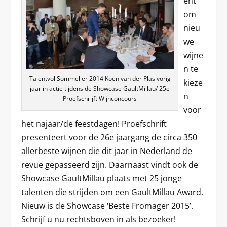
ent
om
nieu
we
wijne
n te
Talentvol Sommelier 2014 Koen van der Plas vorig
kieze
jaar in actie tijdens de Showcase GaultMillau/ 25e
n
Proefschrijft Wijnconcours
voor
het najaar/de feestdagen! Proefschrift
presenteert voor de 26
e
jaargang de circa 350
allerbeste wijnen die dit jaar in Nederland de
revue gepasseerd zijn. Daarnaast vindt ook de
Showcase GaultMillau plaats met 25 jonge
talenten die strijden om een GaultMillau Award.
Nieuw is de Showcase ‘Beste Fromager 2015’.
Schrijf u nu rechtsboven in als bezoeker!