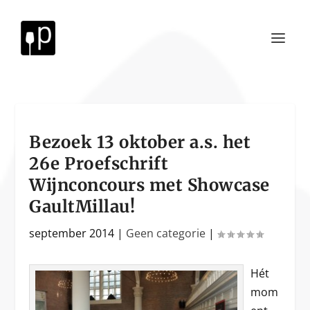
Bezoek 13 oktober a.s. het
26e Proefschrift
Wijnconcours met Showcase
GaultMillau!
september 2014
|
Geen categorie
|
Hét
mom