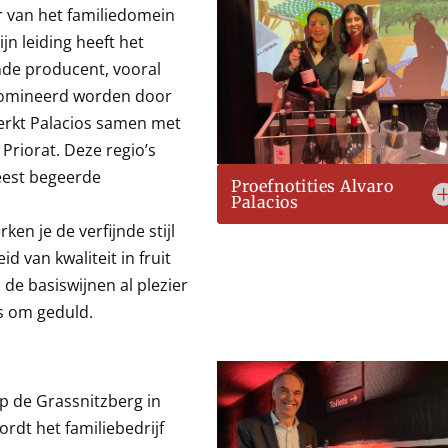
r van het familiedomein
n leiding heeft het
nde producent, vooral
gedomineerd worden door
werkt Palacios samen met
 Priorat. Deze regio’s
eest begeerde
Proefnotities Alvaro
Palacios
ken je de verfijnde stijl
d van kwaliteit in fruit
 de basiswijnen al plezier
s om geduld.
op de Grassnitzberg in
rdt het familiebedrijf