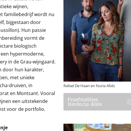
tieke wijnen,
 familiebedrijf wordt nu
f, bijgestaan door
ussillon). Hun passie
nbereiding vormt de
ectare biologisch
6 een hypermoderne,
ry in de Grau-wijngaard.
h door hun karakter,
pen, met unieke
cha-druiven, in
Rafael De Haan en Nuria Altés
iorat en Montsant. Vooral
Proefnotities
ijnen een uitstekende
Herència Altés
st voor de portfolio.
anje