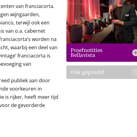
enten van franciacorta.
igen wijngaarden,
anco, terwijl ook een
sis van o.a. cabernet
franciacorta’s worden na
acht, waarbij een deel van
Proefnotities
Bellavista
vintage’ franciacorta is
toevoeging van
Ook geproefd
reed publiek aan door
lende voorkeuren in
e is rijker, heeft meer tijd
 voor de gevorderde