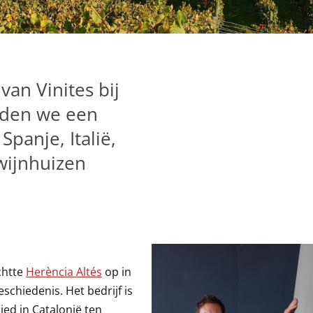
van Vinites bij
fden we een
Spanje, Italië,
 wijnhuizen
chtte
Herència Altés
op in
schiedenis. Het bedrijf is
ied in Catalonië ten