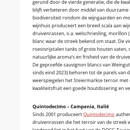
gerund door de vierde generatie, die de kwal
blijft verbeteren door middel van duurzam
biodiversiteit rondom de wijngaarden en m
wijnhuis produceert een breed scala aan wijn
druivenrassen, o.a. welschriesling, morillon
blanc waar de streek bekend om staat. De vini
roestvrijstalen tanks of grote houten vaten, 
natuurlijke aroma’s en frisheid van de drui
De geproefde sauvignon blancs van Weingut P
sinds eind 2023) behoren tot de parels van d
weerspiegelen het Steiermarkse terroir met 
kwaliteitsfruit een goede houtdosering en vee
Quintodecimo – Campania, Italië
Sinds 2001 produceert
Quintodecimo
authen
druivenrassen die het terroir van de streek 