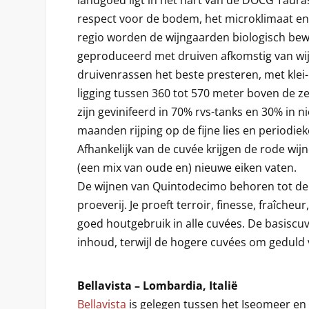
landgoed ligt in het hart van de DOCG Taura
respect voor de bodem, het microklimaat en 
regio worden de wijngaarden biologisch bewer
geproduceerd met druiven afkomstig van wij
druivenrassen het beste presteren, met kle
ligging tussen 360 tot 570 meter boven de ze
zijn gevinifeerd in 70% rvs-tanks en 30% in 
maanden rijping op de fijne lies en periodie
Afhankelijk van de cuvée krijgen de rode wijne
(een mix van oude en) nieuwe eiken vaten.
De wijnen van Quintodecimo behoren tot de 
proeverij. Je proeft terroir, finesse, fraîcheu
goed houtgebruik in alle cuvées. De basiscu
inhoud, terwijl de hogere cuvées om geduld 
Bellavista – Lombardia, Italië
Bellavista
is gelegen tussen het Iseomeer en d