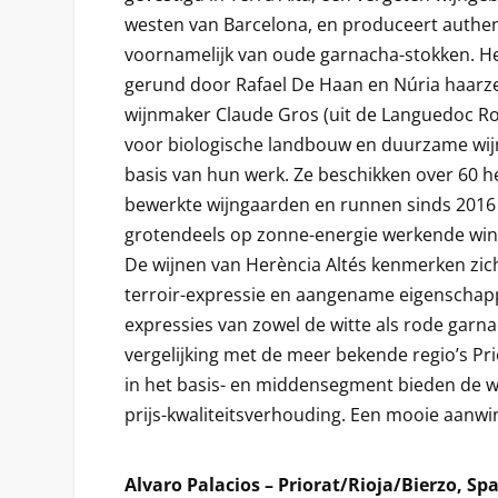
westen van Barcelona, en produceert authen
voornamelijk van oude garnacha-stokken. Het
gerund door Rafael De Haan en Núria haarzel
wijnmaker Claude Gros (uit de Languedoc Ro
voor biologische landbouw en duurzame wij
basis van hun werk. Ze beschikken over 60 h
bewerkte wijngaarden en runnen sinds 201
grotendeels op zonne-energie werkende wine
De wijnen van Herència Altés kenmerken zic
terroir-expressie en aangename eigenschap
expressies van zowel de witte als rode garna
vergelijking met de meer bekende regio’s Pr
in het basis- en middensegment bieden de w
prijs-kwaliteitsverhouding. Een mooie aanwin
Alvaro Palacios – Priorat/Rioja/Bierzo, Sp