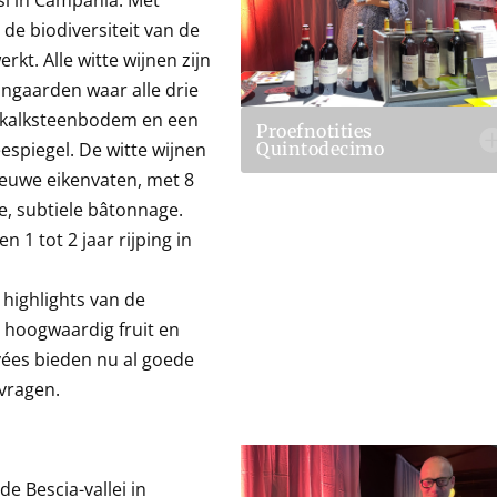
si in Campania. Met
de biodiversiteit van de
kt. Alle witte wijnen zijn
ngaarden waar alle drie
i-kalksteenbodem en een
Proefnotities
Quintodecimo
espiegel. De witte wijnen
nieuwe eikenvaten, met 8
ke, subtiele bâtonnage.
n 1 tot 2 jaar rijping in
highlights van de
r, hoogwaardig fruit en
vées bieden nu al goede
vragen.
e Bescia-vallei in