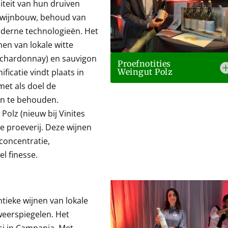
iteit van hun druiven
e wijnbouw, behoud van
oderne technologieën. Het
en van lokale witte
 (chardonnay) en sauvigon
Proefnotities
Weingut Polz
ficatie vindt plaats in
met als doel de
ven te behouden.
olz (nieuw bij Vinites
e proeverij. Deze wijnen
concentratie,
l finesse.
tieke wijnen van lokale
weerspiegelen. Het