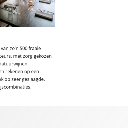
 van zo’n 500 fraaie
rteurs, met zorg gekozen
 natuurwijnen.
een rekenen op een
ok op zeer geslaagde,
ijscombinaties.