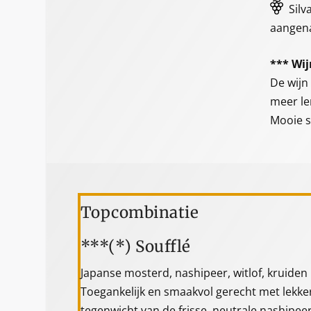
Silv
aangena
*** Wij
De wijn
meer le
Mooie s
Topcombinatie
***(*) Soufflé
Japanse mosterd, nashipeer, witlof, kruiden
Toegankelijk en smaakvol gerecht met lekke
tegenwicht van de frisse, neutrale nashipeer.