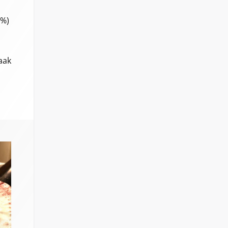
5%)
aak