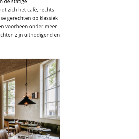
n de statige
t zich het café, rechts
dse gerechten op klassiek
oren voorheen onder meer
echten zijn uitnodigend en