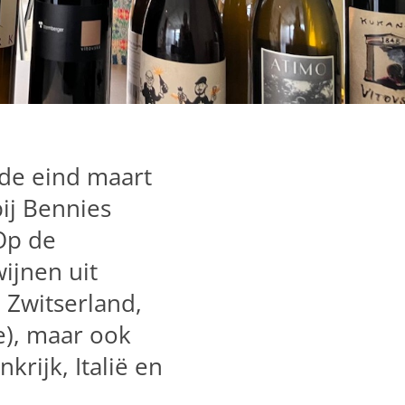
rde eind maart
ij Bennies
Op de
ijnen uit
 Zwitserland,
je), maar ook
krijk, Italië en