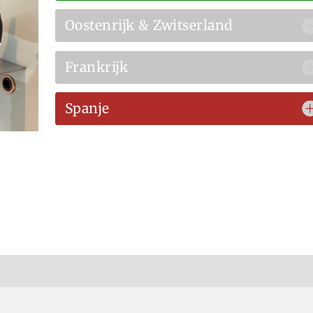
Oostenrijk & Zwitserland
Frankrijk
Spanje