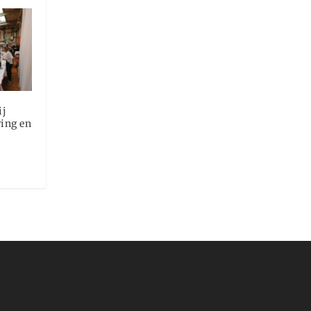
ij
ring en