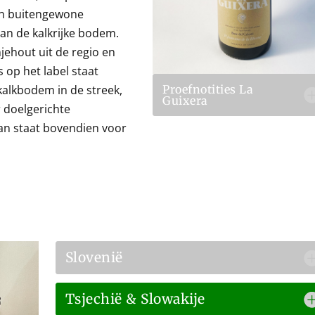
en buitengewone
van de kalkrijke bodem.
njehout uit de regio en
s op het label staat
kalkbodem in de streek,
Proefnotities La
Guixera
 doelgerichte
van staat bovendien voor
Slovenië
Tsjechië & Slowakije