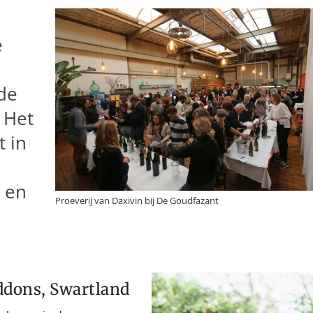
e
de
 Het
t in
 en
Proeverij van Daxivin bij De Goudfazant
dons, Swartland