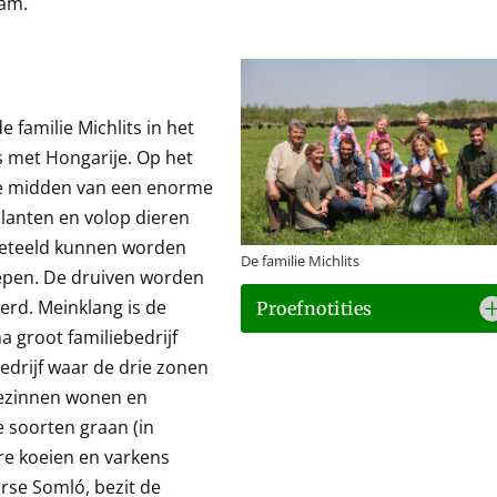
wam.
 familie Michlits in het
ns met Hongarije. Op het
te midden van een enorme
planten en volop dieren
geteeld kunnen worden
De familie Michlits
epen. De druiven worden
erd. Meinklang is de
Proefnotities
 groot familiebedrijf
drijf waar de drie zonen
gezinnen wonen en
 soorten graan (in
re koeien en varkens
rse Somló, bezit de