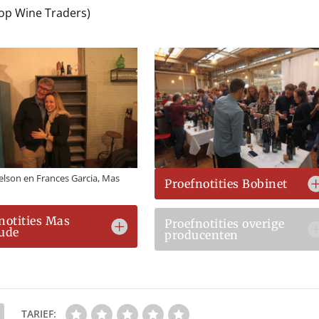
op Wine Traders)
ielson en Frances Garcia, Mas
Proefnotities Bobinet
notities Mas
Proefnotities overige
ude
producenten
TARIEF: