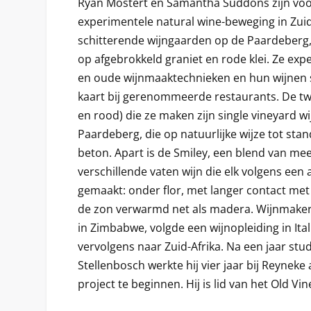
Ryan Mostert en Samantha Suddons zijn voo
experimentele natural wine-beweging in Zuid
schitterende wijngaarden op de Paardeberg,
op afgebrokkeld graniet en rode klei. Ze e
en oude wijnmaaktechnieken en hun wijnen 
kaart bij gerenommeerde restaurants. De twe
en rood) die ze maken zijn single vineyard w
Paardeberg, die op natuurlijke wijze tot sta
beton. Apart is de Smiley, een blend van me
verschillende vaten wijn die elk volgens een
gemaakt: onder flor, met langer contact met 
de zon verwarmd net als madera. Wijnmaker
in Zimbabwe, volgde een wijnopleiding in Ita
vervolgens naar Zuid-Afrika. Na een jaar stud
Stellenbosch werkte hij vier jaar bij Reyneke 
project te beginnen. Hij is lid van het Old Vin