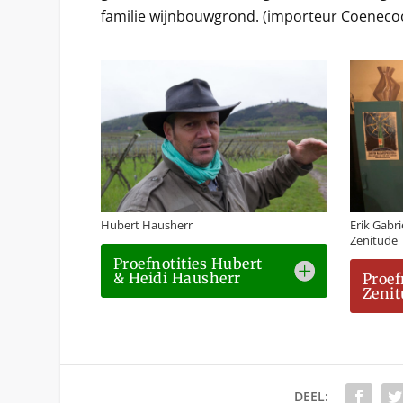
familie wijnbouwgrond. (importeur Coeneco
Hubert Hausherr
Erik Gabr
Zenitude
Proefnotities Hubert
& Heidi Hausherr
Proef
Zenit
DEEL: