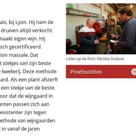
ais, bij Lyon. Hij nam de
 druiven altijd verkocht
maakt eigen wijn. Hij
sch gecertificeerd.
tion massale. Dat
Links op de foto: Nicolas Dubost
 stekjes van zijn beste
de kwekerij. Deze methode
Proefnotities
ard. Als een plant afsterft
een stekje van de beste
oor dat de wijngaard in
anten passen zich aan
sistenter zijn tegen
ermethode van wijngaarden
in vanaf de jaren