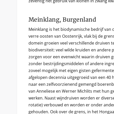
zeventig het gebruik van klonen in zwang k
Meinklang, Burgenland
Meinklang is het biodynamische bedrijf van de
verre oosten van Oostenrijk, vlak bij de gre
domein groeien veel verschillende druiven 
biodiversiteit: veel wilde kruiden en andere 
zorgen voor een evenwicht waarin druiven 
zonder bestrijdingsmiddelen of andere ingr
zoveel mogelijk met eigen gisten gefermente
afgelopen decennia uitgegroeid van een 40 ha
naar een zelfvoorzienend gemengd boerenbe
van Anneliese en Werner Michlits met hun 
werken. Naast wijndruiven worden er diverse
rotatie) verbouwd en worden er onder ande
gehouden. Ook over de grens, in het Hongaa