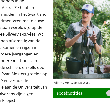
rlopers in de
-Afrika. Ze hebben
 midden in het Swartland
xperimenteren met nieuwe
staan wereldwijd op de
e Silwervis-cuvées (wit
ijnen afkomstig van de
nd komen en rijpen in
erdere jaargangen en
 andere methode zijn
de schillen, en zelfs door
 Ryan Mostert groeide op
lië en verhuisde
Wijnmaker Ryan Mostert
ie aan de Universiteit van
Proefnotities
alvorens zijn eigen
e Project.