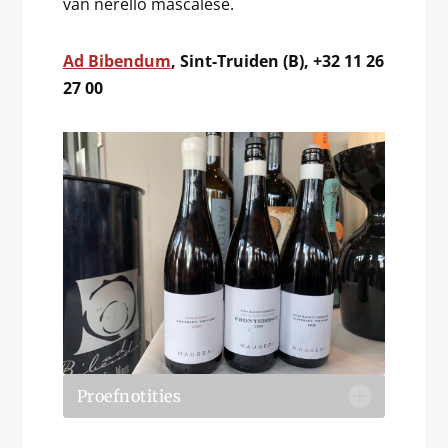
van nerello mascalese.
Ad Bibendum
, Sint-Truiden (B), +32 11 26
27 00
Proefnotities