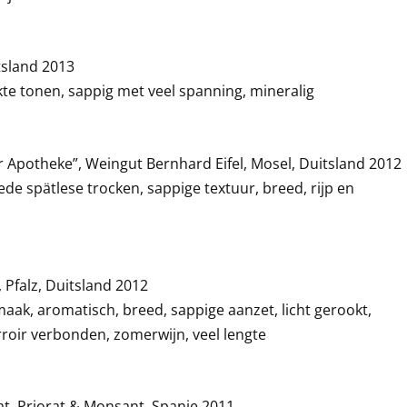
itsland 2013
okte tonen, sappig met veel spanning, mineralig
r Apotheke”, Weingut Bernhard Eifel, Mosel, Duitsland 2012
ede spätlese trocken, sappige textuur, breed, rijp en
, Pfalz, Duitsland 2012
maak, aromatisch, breed, sappige aanzet, licht gerookt,
rroir verbonden, zomerwijn, veel lengte
at, Priorat & Monsant, Spanje 2011