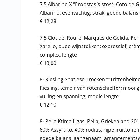
7,5 Albarino X “Enxostas Xistos”, Coto de 
Albarino; evenwichtig, strak, goede balans
€ 12,28
7,5 Clot del Roure, Marques de Gelida, Pe
Xarello, oude wijnstokken; expressief, crèm
complex, lengte
€ 13,00
8- Riesling Spätlese Trocken “”Trittenheim
Riesling, terroir van rotenschieffer; mooi g
vulling en spanning, mooie lengte
€ 12,10
8- Pella Ktima Ligas, Pella, Griekenland 201
60% Assyrtiko, 40% roditis; rijpe fruitton
goede balans, aangenaam, arrangementsw