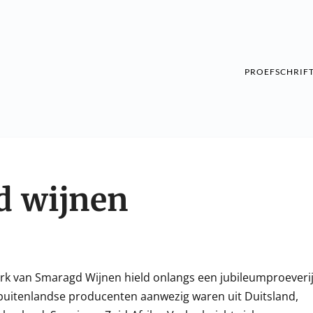
PROEFSCHRIF
d wijnen
erk van Smaragd Wijnen hield onlangs een jubileumproeveri
 buitenlandse producenten aanwezig waren uit Duitsland,